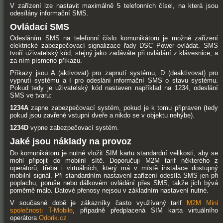
V zařízení lze nastavit maximálně 5 telefonních čísel, na která jsou
odesílány informační SMS.
Ovládací SMS
Odesláním SMS na telefonní číslo komunikátoru je možné zařízení
elektrické zabezpečovací signalizace řady DSC Power ovládat. SMS
tvoří uživatelský kód, stejný jako zadáváte při ovládání z klávesnice, a
za ním písmeno příkazu.
Příkazy jsou A (aktivovat) pro zapnutí systému, D (deaktivovat) pro
vypnutí systému a I pro odeslání informační SMS o stavu systému.
Pokud tedy je uživatelský kód nastaven například na 1234, odeslání
SMS ve tvaru:
1234A
zapne zabezpečovací systém, pokud je k tomu připraven (tedy
pokud jsou zavřené vstupní dveře a nikdo se v objektu nehýbe).
1234D
vypne zabezpečovací systém.
Jaké jsou náklady na provoz
Do komunikátoru je nutné vložit SIM kartu standardní velikosti, aby se
mohl připojit do mobilní sítě. Doporučuji M2M tarif některého z
operátorů, třeba i virtuálních, který má v místě instalace dostupný
mobilní signál. Při standardním nastavení zařízení odesílá SMS jen při
poplachu, poruše nebo dálkovém ovládání přes SMS, takže jich bývá
poměrně málo. Datové přenosy nejsou v základním nastavení nutné.
V současné době je zákazníky často využívaný tarif
M2M Mini
společnosti T-Mobile
, případně předplacená SIM karta virtuálního
operátora
Odorik.cz