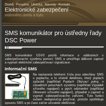
Domů
Poradna
Ukázka
Návody
Kontakt
Elektronické zabezpečení
rodinného domu a bytu
SMS komunikátor pro ústředny řady
DSC Power
SMS komunikátor GSV0 posílá informace o událostech v
zabezpečovacím systému pomocí SMS a umožňuje dálkové zapnutí
a vypnutí elektrické zabezpečovací signalizace.
Informační SMS
Na nastavená telefonní čísla jsou odesílány SMS
o poplachu, a to včetně detektoru, který poplach
způsobil (například
Poplach Obývací pokoj
, o
zásadních poruchách systému (například
Výpadek
síťového napájení
) a jejich odstranění (například
Obnovení síťového napájení
), případně o zapnutí a
vypnutí zabezpečovacího zařízení. Tuto funkci
ovšem nedoporučuji používat, protože spotřebuje
spoustu SMS a po čase začne uživatele obtěžovat.