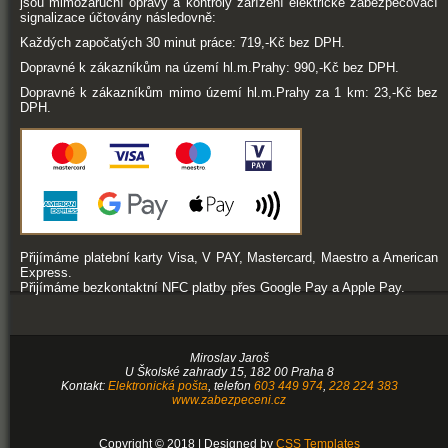
jsou mimozáruční opravy a kontroly zařízení elektrické zabezpečovací
signalizace účtovány následovně:
Každých započatých 30 minut práce: 719,-Kč bez DPH.
Dopravné k zákazníkům na území hl.m.Prahy: 990,-Kč bez DPH.
Dopravné k zákazníkům mimo území hl.m.Prahy za 1 km: 23,-Kč bez
DPH.
Přijímáme platební karty Visa, V PAY, Mastercard, Maestro a American
Express.
Přijímáme bezkontaktní NFC platby přes Google Pay a Apple Pay.
Miroslav
Jaroš
U Školské zahrady 15
,
182 00
Praha 8
Kontakt:
Elektronická pošta
, telefon
603 449 974
,
228 224 383
www.zabezpeceni.cz
Copyright © 2018 | Designed by
CSS Templates